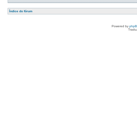
Índice do fórum
Powered by
php
Tradu