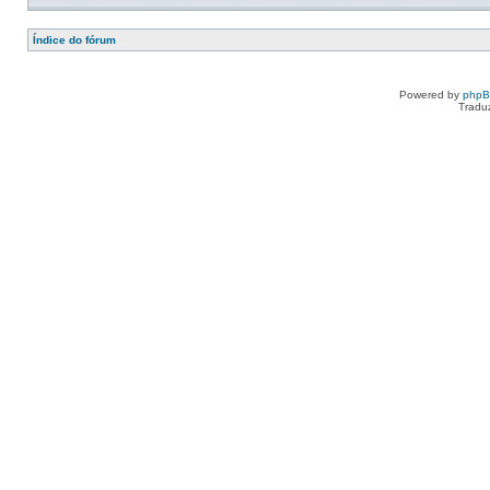
Índice do fórum
Powered by
php
Tradu