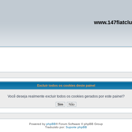
www.147fiatcl
Excluir todos os cookies deste painel
Você deseja realmente excluir todos os cookies gerados por este painel?
Powered by
phpBB
® Forum Software © phpBB Group
Traduzido por:
Suporte phpBB