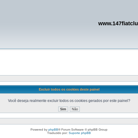
www.147fiatcl
Excluir todos os cookies deste painel
Você deseja realmente excluir todos os cookies gerados por este painel?
Powered by
phpBB
® Forum Software © phpBB Group
Traduzido por:
Suporte phpBB