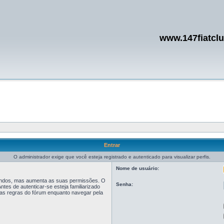
www.147fiatcl
Entrar
O administrador exige que você esteja registrado e autenticado para visualizar perfis.
Nome de usuário:
egundos, mas aumenta as suas permissões. O
Senha:
tes de autenticar-se esteja familiarizado
r as regras do fórum enquanto navegar pela