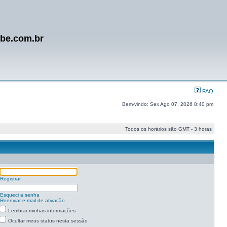
ube.com.br
FAQ
Bem-vindo: Sex Ago 07, 2026 8:40 pm
Todos os horários são GMT - 3 horas
Registrar
Esqueci a senha
Reenviar e-mail de ativação
Lembrar minhas informações
Ocultar meus status nesta sessão