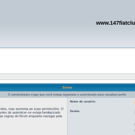
www.147fiatcl
Entrar
O administrador exige que você esteja registrado e autenticado para visualizar perfis.
Nome de usuário:
egundos, mas aumenta as suas permissões. O
Senha:
tes de autenticar-se esteja familiarizado
r as regras do fórum enquanto navegar pela