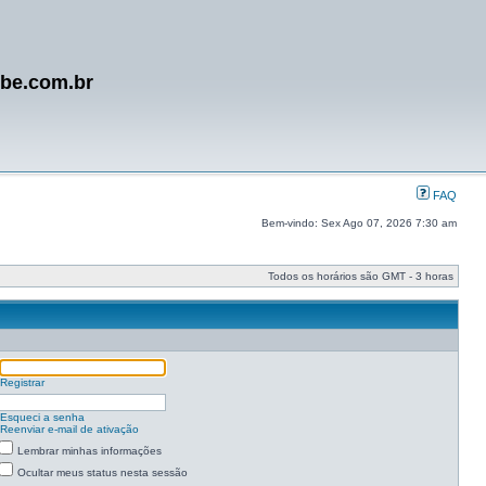
ube.com.br
FAQ
Bem-vindo: Sex Ago 07, 2026 7:30 am
Todos os horários são GMT - 3 horas
Registrar
Esqueci a senha
Reenviar e-mail de ativação
Lembrar minhas informações
Ocultar meus status nesta sessão