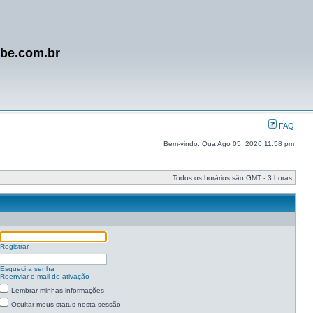
ube.com.br
FAQ
Bem-vindo: Qua Ago 05, 2026 11:58 pm
Todos os horários são GMT - 3 horas
Registrar
Esqueci a senha
Reenviar e-mail de ativação
Lembrar minhas informações
Ocultar meus status nesta sessão