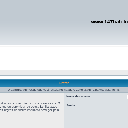
www.147fiatcl
Entrar
O administrador exige que você esteja registrado e autenticado para visualizar perfis.
Nome de usuário:
egundos, mas aumenta as suas permissões. O
Senha:
tes de autenticar-se esteja familiarizado
r as regras do fórum enquanto navegar pela