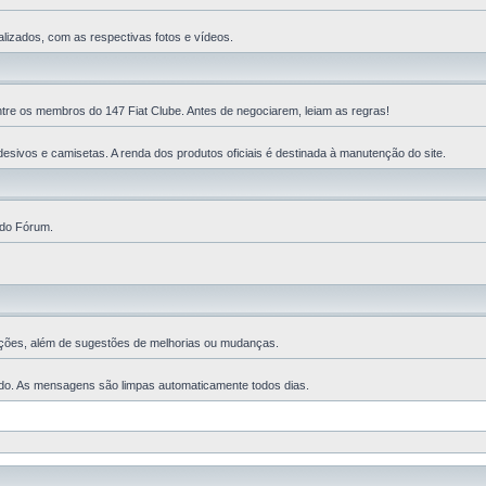
lizados, com as respectivas fotos e vídeos.
ntre os membros do 147 Fiat Clube. Antes de negociarem, leiam as regras!
esivos e camisetas. A renda dos produtos oficiais é destinada à manutenção do site.
 do Fórum.
ções, além de sugestões de melhorias ou mudanças.
ado. As mensagens são limpas automaticamente todos dias.