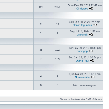
Dom Dez 15, 2019 12:47 am
122
2351
Cindywes
Sex Out 30, 2020 3:47 pm
6
48
cleiton fagundes
Seg Jul 14, 2014 1:51 am
1
1
grtecno®
Ter Fev 09, 2016 10:36 pm
35
102
audiogap
Seg Jan 13, 2014 10:54 pm
15
189
LUPIETRO
Qua Mai 23, 2018 6:17 am
2
6
Numwantida
0
0
Não há mensagens
Todos os horários são GMT - 3 horas