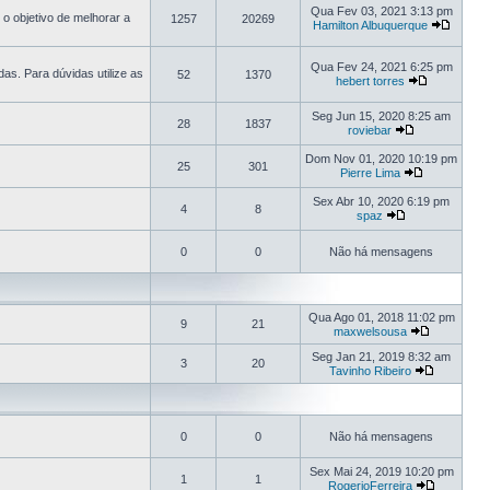
Qua Fev 03, 2021 3:13 pm
o objetivo de melhorar a
1257
20269
Hamilton Albuquerque
Qua Fev 24, 2021 6:25 pm
s. Para dúvidas utilize as
52
1370
hebert torres
Seg Jun 15, 2020 8:25 am
28
1837
roviebar
Dom Nov 01, 2020 10:19 pm
25
301
Pierre Lima
Sex Abr 10, 2020 6:19 pm
4
8
spaz
0
0
Não há mensagens
Qua Ago 01, 2018 11:02 pm
9
21
maxwelsousa
Seg Jan 21, 2019 8:32 am
3
20
Tavinho Ribeiro
0
0
Não há mensagens
Sex Mai 24, 2019 10:20 pm
1
1
RogerioFerreira