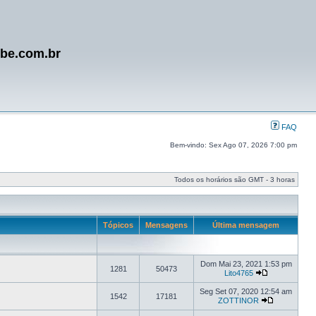
ube.com.br
FAQ
Bem-vindo: Sex Ago 07, 2026 7:00 pm
Todos os horários são GMT - 3 horas
Tópicos
Mensagens
Última mensagem
Dom Mai 23, 2021 1:53 pm
1281
50473
Lito4765
Seg Set 07, 2020 12:54 am
1542
17181
ZOTTINOR