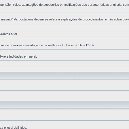
nsão, freios, adaptações de acessórios e modificações das características originais, com 
esmo". As postagens devem se referir a explicações de procedimentos, e não sobre dúvida
antes a tal.
cas de conexão e instalação, e os melhores tí­tulos em CDs e DVDs.
vre e futilidades em geral.
 e local definidos.