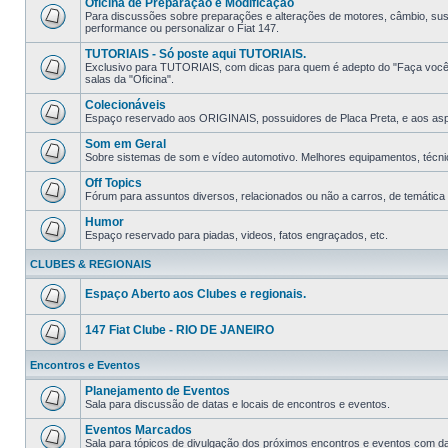
Oficina de Preparação e Modificação
Para discussões sobre preparações e alterações de motores, câmbio, suspe
performance ou personalizar o Fiat 147.
TUTORIAIS - Só poste aqui TUTORIAIS.
Exclusivo para TUTORIAIS, com dicas para quem é adepto do "Faça você m
salas da "Oficina".
Colecionáveis
Espaço reservado aos ORIGINAIS, possuidores de Placa Preta, e aos aspir
Som em Geral
Sobre sistemas de som e ví­deo automotivo. Melhores equipamentos, técni
Off Topics
Fórum para assuntos diversos, relacionados ou não a carros, de temática li
Humor
Espaço reservado para piadas, videos, fatos engraçados, etc.
CLUBES & REGIONAIS
Espaço Aberto aos Clubes e regionais.
147 Fiat Clube - RIO DE JANEIRO
Encontros e Eventos
Planejamento de Eventos
Sala para discussão de datas e locais de encontros e eventos.
Eventos Marcados
Sala para tópicos de divulgação dos próximos encontros e eventos com data