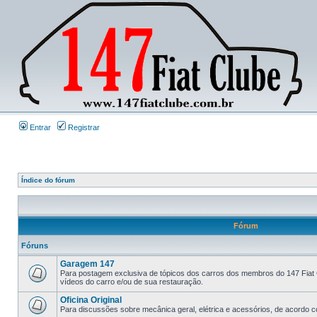
Entrar
Registrar
Índice do fórum
Fórum
Fóruns
Garagem 147
Para postagem exclusiva de tópicos dos carros dos membros do 147 Fiat 
vídeos do carro e/ou de sua restauração.
Oficina Original
Para discussões sobre mecânica geral, elétrica e acessórios, de acordo co