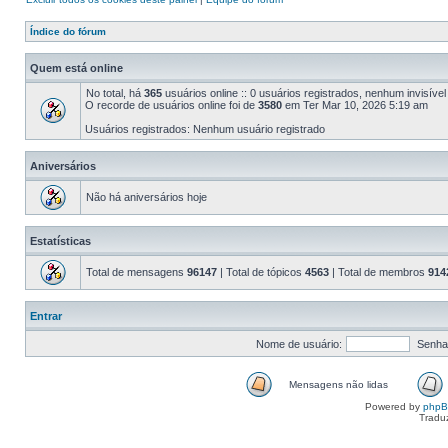
Índice do fórum
Quem está online
No total, há
365
usuários online :: 0 usuários registrados, nenhum invisíve
O recorde de usuários online foi de
3580
em Ter Mar 10, 2026 5:19 am
Usuários registrados: Nenhum usuário registrado
Aniversários
Não há aniversários hoje
Estatísticas
Total de mensagens
96147
| Total de tópicos
4563
| Total de membros
914
Entrar
Nome de usuário:
Senha
Mensagens não lidas
Powered by
php
Tradu