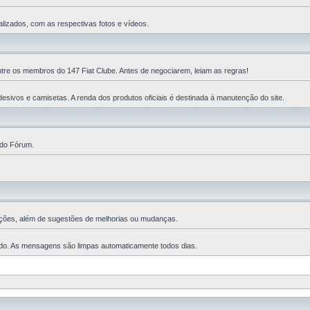
lizados, com as respectivas fotos e vídeos.
ntre os membros do 147 Fiat Clube. Antes de negociarem, leiam as regras!
esivos e camisetas. A renda dos produtos oficiais é destinada à manutenção do site.
 do Fórum.
ções, além de sugestões de melhorias ou mudanças.
ado. As mensagens são limpas automaticamente todos dias.