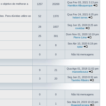
Qua Fev 03, 2021 3:13 pm
o objetivo de melhorar a
1257
20269
Hamilton Albuquerque
Qua Fev 24, 2021 6:25 pm
s. Para dúvidas utilize as
52
1370
hebert torres
Seg Jun 15, 2020 8:25 am
28
1837
roviebar
Dom Nov 01, 2020 10:19 pm
25
301
Pierre Lima
Sex Abr 10, 2020 6:19 pm
4
8
spaz
0
0
Não há mensagens
Qua Ago 01, 2018 11:02 pm
9
21
maxwelsousa
Seg Jan 21, 2019 8:32 am
3
20
Tavinho Ribeiro
0
0
Não há mensagens
Sex Mai 24, 2019 10:20 pm
1
1
RogerioFerreira