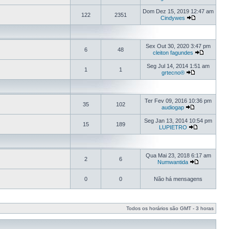
Dom Dez 15, 2019 12:47 am
122
2351
Cindywes
Sex Out 30, 2020 3:47 pm
6
48
cleiton fagundes
Seg Jul 14, 2014 1:51 am
1
1
grtecno®
Ter Fev 09, 2016 10:36 pm
35
102
audiogap
Seg Jan 13, 2014 10:54 pm
15
189
LUPIETRO
Qua Mai 23, 2018 6:17 am
2
6
Numwantida
0
0
Não há mensagens
Todos os horários são GMT - 3 horas