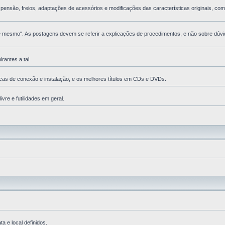
nsão, freios, adaptações de acessórios e modificações das características originais, com 
esmo". As postagens devem se referir a explicações de procedimentos, e não sobre dúvida
antes a tal.
cas de conexão e instalação, e os melhores tí­tulos em CDs e DVDs.
vre e futilidades em geral.
 e local definidos.