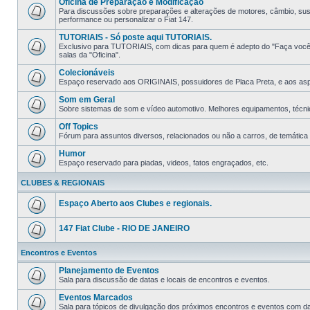
Oficina de Preparação e Modificação
Para discussões sobre preparações e alterações de motores, câmbio, suspe
performance ou personalizar o Fiat 147.
TUTORIAIS - Só poste aqui TUTORIAIS.
Exclusivo para TUTORIAIS, com dicas para quem é adepto do "Faça você m
salas da "Oficina".
Colecionáveis
Espaço reservado aos ORIGINAIS, possuidores de Placa Preta, e aos aspir
Som em Geral
Sobre sistemas de som e ví­deo automotivo. Melhores equipamentos, técni
Off Topics
Fórum para assuntos diversos, relacionados ou não a carros, de temática li
Humor
Espaço reservado para piadas, videos, fatos engraçados, etc.
CLUBES & REGIONAIS
Espaço Aberto aos Clubes e regionais.
147 Fiat Clube - RIO DE JANEIRO
Encontros e Eventos
Planejamento de Eventos
Sala para discussão de datas e locais de encontros e eventos.
Eventos Marcados
Sala para tópicos de divulgação dos próximos encontros e eventos com data