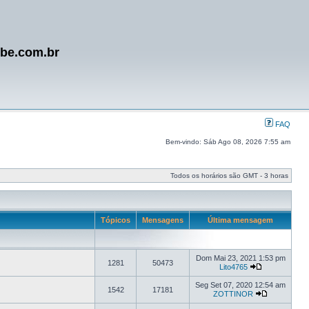
ube.com.br
FAQ
Bem-vindo: Sáb Ago 08, 2026 7:55 am
Todos os horários são GMT - 3 horas
Tópicos
Mensagens
Última mensagem
Dom Mai 23, 2021 1:53 pm
1281
50473
Lito4765
Seg Set 07, 2020 12:54 am
1542
17181
ZOTTINOR