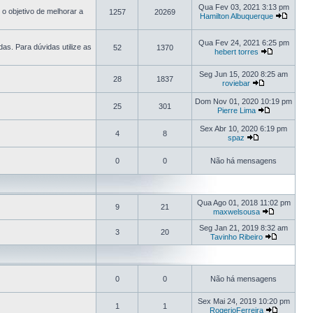
Qua Fev 03, 2021 3:13 pm
o objetivo de melhorar a
1257
20269
Hamilton Albuquerque
Qua Fev 24, 2021 6:25 pm
s. Para dúvidas utilize as
52
1370
hebert torres
Seg Jun 15, 2020 8:25 am
28
1837
roviebar
Dom Nov 01, 2020 10:19 pm
25
301
Pierre Lima
Sex Abr 10, 2020 6:19 pm
4
8
spaz
0
0
Não há mensagens
Qua Ago 01, 2018 11:02 pm
9
21
maxwelsousa
Seg Jan 21, 2019 8:32 am
3
20
Tavinho Ribeiro
0
0
Não há mensagens
Sex Mai 24, 2019 10:20 pm
1
1
RogerioFerreira