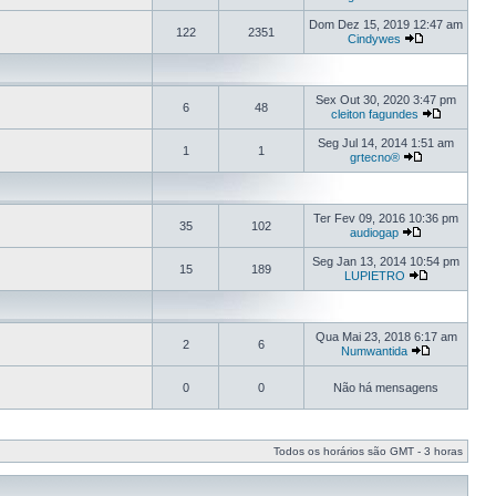
Dom Dez 15, 2019 12:47 am
122
2351
Cindywes
Sex Out 30, 2020 3:47 pm
6
48
cleiton fagundes
Seg Jul 14, 2014 1:51 am
1
1
grtecno®
Ter Fev 09, 2016 10:36 pm
35
102
audiogap
Seg Jan 13, 2014 10:54 pm
15
189
LUPIETRO
Qua Mai 23, 2018 6:17 am
2
6
Numwantida
0
0
Não há mensagens
Todos os horários são GMT - 3 horas