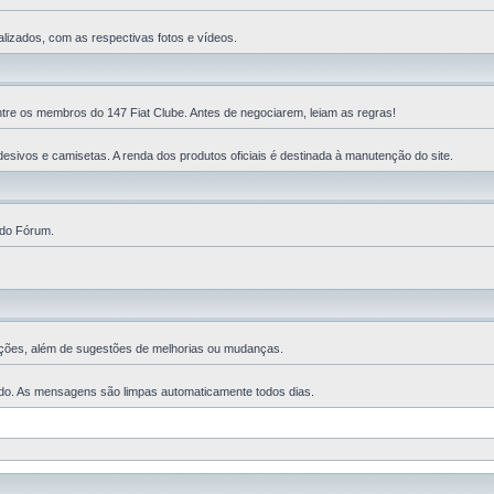
lizados, com as respectivas fotos e vídeos.
ntre os membros do 147 Fiat Clube. Antes de negociarem, leiam as regras!
esivos e camisetas. A renda dos produtos oficiais é destinada à manutenção do site.
 do Fórum.
ções, além de sugestões de melhorias ou mudanças.
ado. As mensagens são limpas automaticamente todos dias.