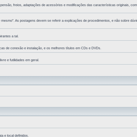
nsão, freios, adaptações de acessórios e modificações das características originais, com 
esmo". As postagens devem se referir a explicações de procedimentos, e não sobre dúvida
antes a tal.
cas de conexão e instalação, e os melhores tí­tulos em CDs e DVDs.
vre e futilidades em geral.
 e local definidos.