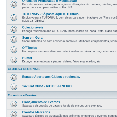
Oficina de Preparação e Modificação
Para discussões sobre preparações e alterações de motores, câmbio, suspe
performance ou personalizar o Fiat 147.
TUTORIAIS - Só poste aqui TUTORIAIS.
Exclusivo para TUTORIAIS, com dicas para quem é adepto do "Faça você m
salas da "Oficina".
Colecionáveis
Espaço reservado aos ORIGINAIS, possuidores de Placa Preta, e aos aspir
Som em Geral
Sobre sistemas de som e ví­deo automotivo. Melhores equipamentos, técni
Off Topics
Fórum para assuntos diversos, relacionados ou não a carros, de temática li
Humor
Espaço reservado para piadas, videos, fatos engraçados, etc.
CLUBES & REGIONAIS
Espaço Aberto aos Clubes e regionais.
147 Fiat Clube - RIO DE JANEIRO
Encontros e Eventos
Planejamento de Eventos
Sala para discussão de datas e locais de encontros e eventos.
Eventos Marcados
Sala para tópicos de divulgação dos próximos encontros e eventos com data