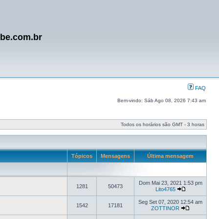
ube.com.br
FAQ
Bem-vindo: Sáb Ago 08, 2026 7:43 am
Todos os horários são GMT - 3 horas
Tópicos
Mensagens
Última mensagem
Dom Mai 23, 2021 1:53 pm
1281
50473
Lito4765
Seg Set 07, 2020 12:54 am
1542
17181
ZOTTINOR